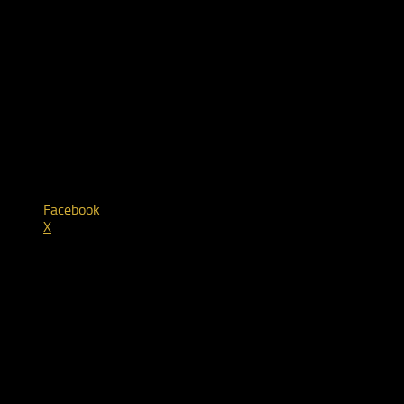
nach einem herausfordernden Rennen.
Teilen mit:
Facebook
X
Für dich vielleicht ebenfalls interessant …