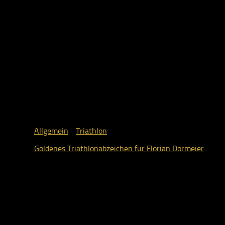
Allgemein
/
Triathlon
Goldenes Triathlonabzeichen für Florian Dormeier
22. Oktober 2025
Dein Weg zu uns
ESV Ingolstadt-Ringsee e.V.
Geisenfelder Straße 1