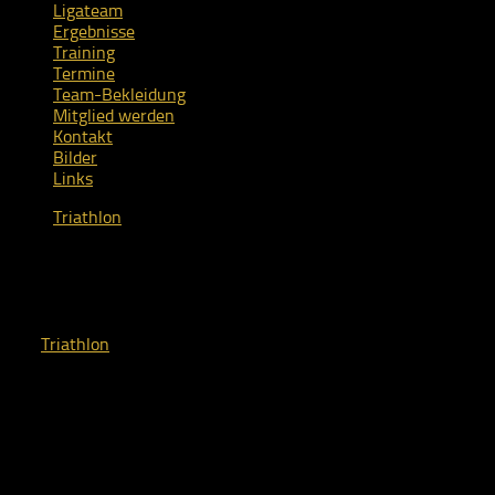
Ligateam
Ergebnisse
Training
Termine
Team-Bekleidung
Mitglied werden
Kontakt
Bilder
Links
Triathlon
Bestzeit beim Engadiner Ski-
Marathon
von
Triathlon
· Veröffentlicht
9. März 2026
· Aktualisiert
9. Mai
2026
Eine Woche nach dem Vasalauf startet Sebastian Gutsche beim
Engadiner Skimarathon in Maloja. Über die Marathondistanz
ging es von Maloja durch das schöne Engadin nach Chanf.
Schon am Morgen lag eine besondere Stimmung in der Luft.