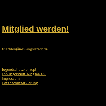
85053 Ingolstadt
Unsere Kontaktdaten
Mitglied werden!
E-Mail:
triathlon@esv-ingolstadt.de
Rechtliches
Jugendschutzkonzept
ESV Ingolstadt-Ringsee e.V.
Impressum
Datenschutzerklärung
ESV Ingolstadt-Ringsee e.V. © 2026. Alle Rechte vorbehalten.