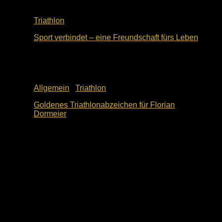
Triathlon
Sport verbindet – eine Freundschaft fürs Leben
3. November 2025
Allgemein
/
Triathlon
Goldenes Triathlonabzeichen für Florian
Dormeier
22. Oktober 2025
Dein Weg zu uns
ESV Ingolstadt-Ringsee e.V.
Geisenfelder Straße 1
85053 Ingolstadt
Unsere Kontaktdaten