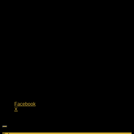
Datum
Veranstaltung
Distanz
,
Teilen mit:
Facebook
X