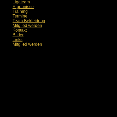
Ligateam
Ergebnisse
Training
Termine
Team-Bekleidung
Mitglied werden
Kontakt
Bilder
Links
Mitglied werden
Termine
Termine & Veranstaltungen Abteilung
Datum
Veranstaltung
Beginn
Ende
Ort
Datum
Veranstaltung
Beginn
Ende
Ort